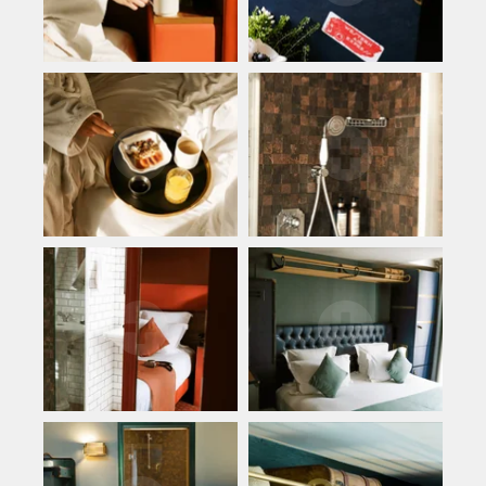
Les offres & packages
La galerie photos
Nos engagements
Contact & accès
E-conciergerie
FAQ
Réservez