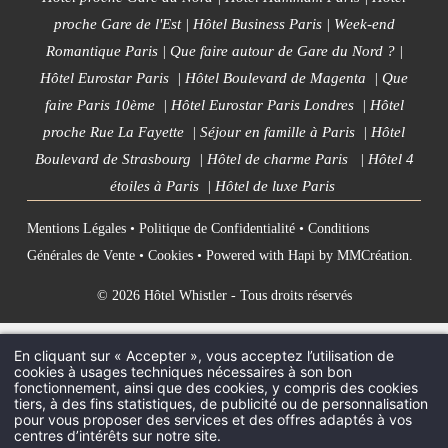
Hôtel Whistler • 36 rue de Saint-Quentin, 75010 Paris
proche Gare de l'Est
|
Hôtel Business Paris
|
Week-end
bonjour@whistlerparis.com
•
+33 1 53 20 09 09
Romantique Paris
|
Que faire autour de Gare du Nord ?
|
Hôtel Eurostar Paris
|
Hôtel Boulevard de Magenta
|
Que
faire Paris 10ème
|
Hôtel Eurostar Paris Londres
|
Hôtel
proche Rue La Fayette
|
Séjour en famille à Paris
|
Hôtel
Boulevard de Strasbourg
|
Hôtel de charme Paris
|
Hôtel 4
étoiles à Paris
|
Hôtel de luxe Paris
Mentions Légales
•
Politique de Confidentialité
•
Conditions
Générales de Vente
•
Cookies
• Powered with
Hapi
by
MMCréation
.
© 2026 Hôtel Whistler - Tous droits réservés
En cliquant sur « Accepter », vous acceptez l’utilisation de
cookies à usages techniques nécessaires à son bon
fonctionnement, ainsi que des cookies, y compris des cookies
tiers, à des fins statistiques, de publicité ou de personnalisation
pour vous proposer des services et des offres adaptés à vos
centres d’intérêts sur notre site.